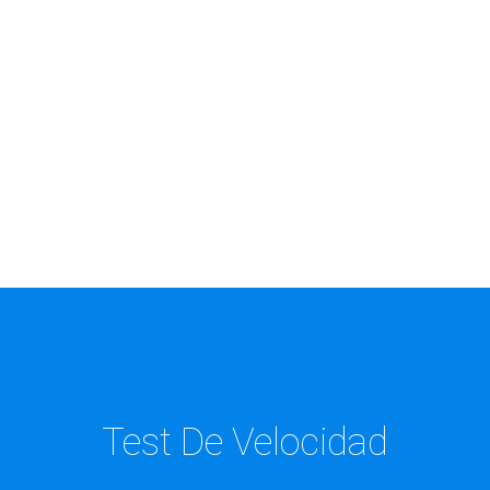
PUEDES
CONECTAR A
TUS
CONTENIDOS
DE MANERA
ESTABLE.
Test De Velocidad